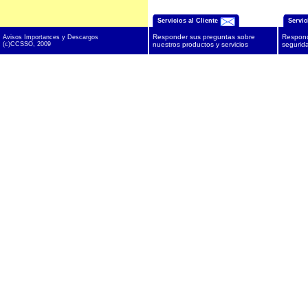
Servicios al Cliente
Servic
Responder sus preguntas sobre
Respond
Avisos Importances y Descargos
(c)CCSSO, 2009
nuestros productos y servicios
segurida