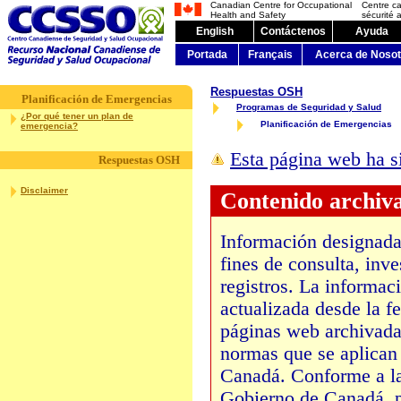
Canadian Centre for Occupational
Centre c
Health and Safety
sécurité a
English
Contáctenos
Ayuda
Portada
Français
Acerca de Nosot
Respuestas OSH
Planificación de Emergencias
Programas de Seguridad y Salud
¿Por qué tener un plan de
Planificación de Emergencias
emergencia?
Esta página web ha s
Respuestas OSH
Disclaimer
Contenido archiv
Información designada
fines de consulta, inv
registros. La informaci
actualizada desde la f
páginas web archivadas
normas que se aplican 
Canadá. Conforme a la
Gobierno de Canadá, p