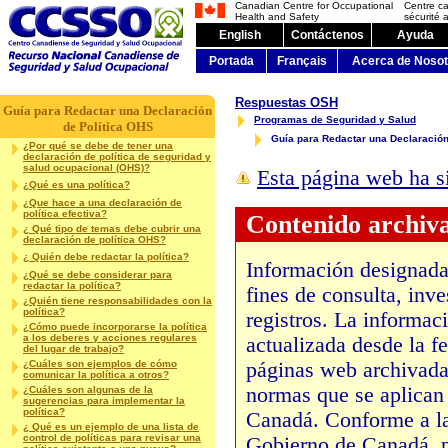
Canadian Centre for Occupational
Centre c
Health and Safety
sécurité a
English
Contáctenos
Ayuda
Portada
Français
Acerca de Nosot
Respuestas OSH
Guía para Redactar una Declaración
Programas de Seguridad y Salud
de Política OHS
Guía para Redactar una Declaración
¿Por qué se debe de tener una
declaración de política de seguridad y
salud ocupacional (OHS)?
Esta página web ha s
¿Qué es una política?
¿Que hace a una declaración de
política efectiva?
Contenido archiv
¿ Qué tipo de temas debe cubrir una
declaración de política OHS?
¿ Quién debe redactar la política?
Información designada
¿Qué se debe considerar para
redactar la política?
fines de consulta, inv
¿Quién tiene responsabilidades con la
política?
registros. La informaci
¿Cómo puede incorporarse la política
a los deberes y acciones regulares
actualizada desde la f
del lugar de trabajo?
¿Cuáles son ejemplos de cómo
páginas web archivadas
comunicar la política a otros?
normas que se aplican 
¿Cuáles son algunas de la
sugerencias para implementar la
política?
Canadá. Conforme a la
¿ Qué es un ejemplo de una lista de
control de políticas para revisar una
Gobierno de Canadá, p