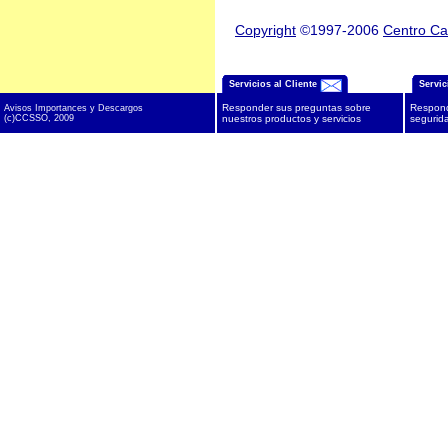
Copyright
©1997-2006
Centro Ca
Servicios al Cliente
Servic
Responder sus preguntas sobre
Respond
Avisos Importances y Descargos
(c)CCSSO, 2009
nuestros productos y servicios
segurida