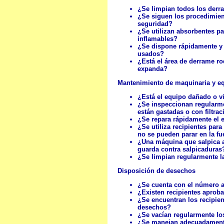
¿Se limpian todos los der
¿Se siguen los procedimient
seguridad?
¿Se utilizan absorbentes pa
inflamables?
¿Se dispone rápidamente y 
usados?
¿Está el área de derrame ro
expanda?
Mantenimiento de maquinaria y e
¿Está el equipo dañado o v
¿Se inspeccionan regularmen
están gastadas o con filtra
¿Se repara rápidamente el 
¿Se utiliza recipientes para
no se pueden parar en la fu
¿Una máquina que salpica a
guarda contra salpicaduras
¿Se limpian regularmente l
Disposición de desechos
¿Se cuenta con el número a
¿Existen recipientes aprob
¿Se encuentran los recipie
desechos?
¿Se vacían regularmente lo
¿Se manejan adecuadamente