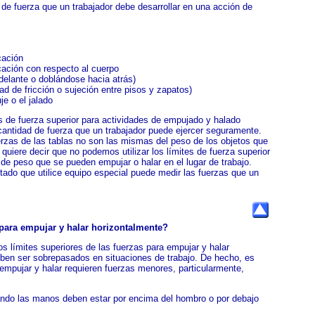
de fuerza que un trabajador debe desarrollar en una acción de
cación
icación con respecto al cuerpo
delante o doblándose hacia atrás)
dad de fricción o sujeción entre pisos y zapatos)
je o el jalado
es de fuerza superior para actividades de empujado y halado
a cantidad de fuerza que un trabajador puede ejercer seguramente.
erzas de las tablas no son las mismas del peso de los objetos que
uiere decir que no podemos utilizar los límites de fuerza superior
e peso que se pueden empujar o halar en el lugar de trabajo.
tado que utilice equipo especial puede medir las fuerzas que un
 para empujar y halar horizontalmente?
os límites superiores de las fuerzas para empujar y halar
eben ser sobrepasados en situaciones de trabajo. De hecho, es
empujar y halar requieren fuerzas menores, particularmente,
ando las manos deben estar por encima del hombro o por debajo