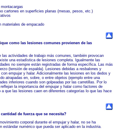
y montacargas
o cartones en superficies planas (mesas, pesos, etc.)
rativos
en materiales de empacado
ndique como las lesiones comunes provienen de las
e las actividades de trabajo más comunes, también provocan
iste una estadística de lesiones completa. Igualmente las
vidades no siempre están registradas de forma específica. Las más
rzo (tensión de espalda). Lesiones debidas a resbalones y
con empujar y halar. Adicionalmente las lesiones en los dedos y
do atrapadas en, sobre, o entre objetos (ejemplo entre una
dades inferiores cuando son golpeadas por las carretillas. Por lo
 reflejan la importancia del empujar y halar como factores de
 a que las lesiones caen en diferentes categorías lo que las hace
 cantidad de fuerza que se necesita?
movimiento corporal durante el empujar y halar, no se ha
n estándar numérico que pueda ser aplicado en la industria.