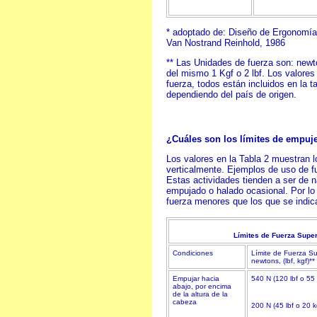
* adoptado de: Diseño de Ergonomía 
Van Nostrand Reinhold, 1986
** Las Unidades de fuerza son: newton
del mismo 1 Kgf o 2 lbf. Los valores
fuerza, todos están incluidos en la t
dependiendo del país de origen.
¿Cuáles son los límites de empuje
Los valores en la Tabla 2 muestran l
verticalmente. Ejemplos de uso de f
Estas actividades tienden a ser de 
empujado o halado ocasional. Por lo
fuerza menores que los que se indica
Límites de Fuerza Supe
Condiciones
Límite de Fuerza Su
newtons, (lbf, kgf)**
Empujar hacia
540 N (120 lbf o 55
abajo, por encima
de la altura de la
cabeza
200 N (45 lbf o 20 k