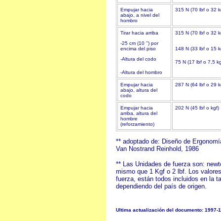
Empujar hacia
315 N (70 lbf o 32 k
abajo, a nivel del
hombro
Tirar hacia arriba
315 N (70 lbf o 32 
-25 cm (10 '') por
encima del piso
148 N (33 lbf o 15 
-Altura del codo
75 N (17 lbf o 7,5 kg
-Altura del hombro
Empujar hacia
287 N (64 lbf o 29 k
abajo, altura del
codo
Empujar hacia
202 N (45 lbf o kgf)
arriba, altura del
hombre
(reforzamiento)
** adoptado de: Diseño de Ergonomía
Van Nostrand Reinhold, 1986
** Las Unidades de fuerza son: newton
mismo que 1 Kgf o 2 lbf. Los valores
fuerza, están todos incluidos en la t
dependiendo del país de origen.
Ultima actualización del documento: 1997-1