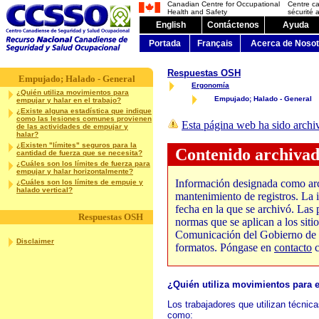
Canadian Centre for Occupational
Centre c
Health and Safety
sécurité a
English
Contáctenos
Ayuda
Portada
Français
Acerca de Nosot
Respuestas OSH
Empujado; Halado - General
Ergonomía
¿Quién utiliza movimientos para
Empujado; Halado - General
empujar y halar en el trabajo?
¿Existe alguna estadística que indique
como las lesiones comunes provienen
Esta página web ha sido archi
de las actividades de empujar y
halar?
¿Existen "límites" seguros para la
Contenido archiva
cantidad de fuerza que se necesita?
¿Cuáles son los límites de fuerza para
empujar y halar horizontalmente?
Información designada como arch
¿Cuáles son los límites de empuje y
halado vertical?
mantenimiento de registros. La i
fecha en la que se archivó. Las 
Respuestas OSH
normas que se aplican a los sit
Comunicación del Gobierno de C
Disclaimer
formatos. Póngase en
contacto
c
¿Quién utiliza movimientos para e
Los trabajadores que utilizan técnic
como: