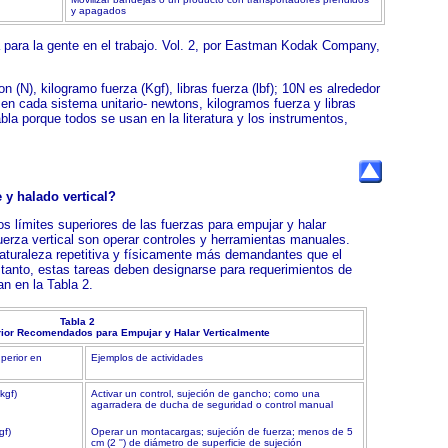
y apagados
para la gente en el trabajo. Vol. 2, por Eastman Kodak Company,
 (N), kilogramo fuerza (Kgf), libras fuerza (lbf); 10N es alrededor
 en cada sistema unitario- newtons, kilogramos fuerza y libras
abla porque todos se usan en la literatura y los instrumentos,
 y halado vertical?
os límites superiores de las fuerzas para empujar y halar
uerza vertical son operar controles y herramientas manuales.
naturaleza repetitiva y físicamente más demandantes que el
 tanto, estas tareas deben designarse para requerimientos de
n en la Tabla 2.
Tabla 2
rior Recomendados para Empujar y Halar Verticalmente
perior en
Ejemplos de actividades
 kgf)
Activar un control, sujeción de gancho; como una
agarradera de ducha de seguridad o control manual
gf)
Operar un montacargas; sujeción de fuerza; menos de 5
cm (2 '') de diámetro de superficie de sujeción