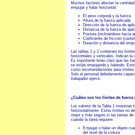
Muchos factores afectan la cantidad 
empujar y halar horizontal:
El peso corporal y la fuerza
Altura de la fuerza aplicada
Dirección de la fuerza de apli
Distancia de la fuerza de apl
Postura (inclinándose hacia a
Coeficiente de fricción (canti
Duración y distancia del empu
Las tablas 1 y 2 contienen los límit
horizontales y verticales. Indican l
Es importante tener claro que las fu
se están empujando y halando. Esto q
como recomendaciones para límites d
Solo el personal debidamente capaci
trabajador ejerce.
¿Cuáles son los límites de fuerza
Los valores de la Tabla 1 muestran l
horizontalmente. Estos límites no d
mejor y más seguro si las tareas de 
cuando la tarea requiere:
Empujar o halar un objeto cu
del nivel de la cintura