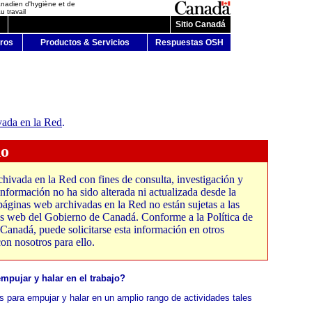
anadien d'hygiène et de
u travail
Sitio Canadá
ros
Productos & Servicios
Respuestas OSH
vada en la Red
.
do
ivada en la Red con fines de consulta, investigación y
nformación no ha sido alterada ni actualizada desde la
páginas web archivadas en la Red no están sujetas a las
ios web del Gobierno de Canadá. Conforme a la Política de
anadá, puede solicitarse esta información en otros
on nosotros para ello.
mpujar y halar en el trabajo?
as para empujar y halar en un amplio rango de actividades tales