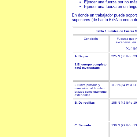
Ejercer una fuerza por no má
Ejercer una fuerza en un ángu
En donde un trabajador puede soporta
superiores (de hasta 675N o cerca de
Tabla 1 Límites de Fuerza
Condición
Fuerzas que 
excederse, en
(Kgf, lbf
A. De pie
225 N (50 lbf o 23
1.El cuerpo completo
está involucrado
2.Brazo primario y
110 N (24 lbf o 11
músculos del hombro,
brazos completamente
extendidos
B. De rodillas
188 N (42 lbf o 19
C. Sentado
130 N (29 lbf o 13