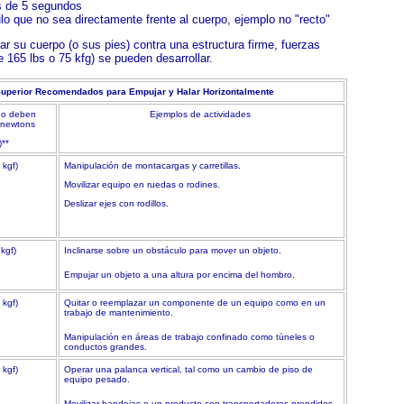
s de 5 segundos
lo que no sea directamente frente al cuerpo, ejemplo no "recto"
r su cuerpo (o sus pies) contra una estructura firme, fuerzas
 165 lbs o 75 kfg) se pueden desarrollar.
 Superior Recomendados para Empujar y Halar Horizontalmente
no deben
Ejemplos de actividades
 newtons
)**
 kgf)
Manipulación de montacargas y carretillas.
Movilizar equipo en ruedas o rodines.
Deslizar ejes con rodillos.
 kgf)
Inclinarse sobre un obstáculo para mover un objeto.
Empujar un objeto a una altura por encima del hombro.
 kgf)
Quitar o reemplazar un componente de un equipo como en un
trabajo de mantenimiento.
Manipulación en áreas de trabajo confinado como túneles o
conductos grandes.
 kgf)
Operar una palanca vertical, tal como un cambio de piso de
equipo pesado.
Movilizar bandejas o un producto con transportadores prendidos