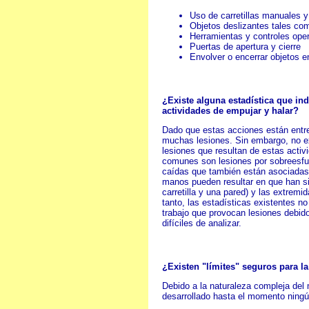
Uso de carretillas manuales 
Objetos deslizantes tales com
Herramientas y controles ope
Puertas de apertura y cierre
Envolver o encerrar objetos 
¿Existe alguna estadística que i
actividades de empujar y halar?
Dado que estas acciones están entr
muchas lesiones. Sin embargo, no ex
lesiones que resultan de estas acti
comunes son lesiones por sobreesfue
caídas que también están asociadas 
manos pueden resultar en que han si
carretilla y una pared) y las extremi
tanto, las estadísticas existentes no
trabajo que provocan lesiones debido
difíciles de analizar.
¿Existen "límites" seguros para la
Debido a la naturaleza compleja del 
desarrollado hasta el momento ningú