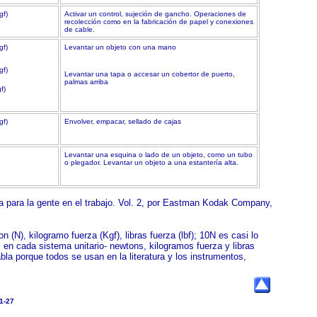
gf)
Activar un control, sujeción de gancho. Operaciones de
recolección como en la fabricación de papel y conexiones
de cable.
kgf)
Levantar un objeto con una mano
kgf)
Levantar una tapa o accesar un cobertor de puerto,
palmas arriba
f)
gf)
Envolver, empacar, sellado de cajas
Levantar una esquina o lado de un objeto, como un tubo
o plegador. Levantar un objeto a una estantería alta.
 para la gente en el trabajo. Vol. 2, por Eastman Kodak Company,
 (N), kilogramo fuerza (Kgf), libras fuerza (lbf); 10N es casi lo
 en cada sistema unitario- newtons, kilogramos fuerza y libras
abla porque todos se usan en la literatura y los instrumentos,
1-27