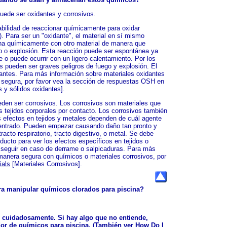
uede ser oxidantes y corrosivos.
abilidad de reaccionar químicamente para oxidar
. Para ser un "oxidante", el material en sí mismo
ina químicamente con otro material de manera que
io o explosión. Esta reacción puede ser espontánea ya
 o puede ocurrir con un ligero calentamiento. Por los
es pueden ser graves peligros de fuego y explosión. El
dantes. Para más información sobre materiales oxidantes
 segura, por favor vea la sección de respuestas OSH en
s y sólidos oxidantes].
den ser corrosivos. Los corrosivos son materiales que
 tejidos corporales por contacto. Los corrosivos también
s efectos en tejidos y metales dependen de cuál agente
centrado. Pueden empezar causando daño tan pronto y
tracto respiratorio, tracto digestivo, o metal. Se debe
ducto para ver los efectos específicos en tejidos o
 seguir en caso de derrame o salpicaduras. Para más
manera segura con químicos o materiales corrosivos, por
ials
[Materiales Corrosivos].
a manipular químicos clorados para piscina?
s cuidadosamente. Si hay algo que no entiende,
dor de químicos para piscina. (También ver
How Do I