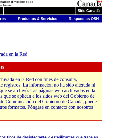
anadien d'hygiène et de
u travail
Sitio Canadá
ros
Productos & Servicios
Respuestas OSH
vada en la Red
.
do
hivada en la Red con fines de consulta,
 registros. La información no ha sido alterada ni
 que se archivó. Las páginas web archivadas en la
s que se aplican a los sitios web del Gobierno de
a de Comunicación del Gobierno de Canadá, puede
 otros formatos. Póngase en
contacto
con nosotros
ios tipos de desinfectante y esterilizantes que trabajan