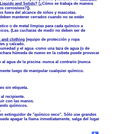
 Liquids and Solids?
[¿Cómo se trabaja de manera
os corrosivos?]).
s fuera del alcance de niños y mascotas.
 deben mantener cerrados cuando no se están
stico o de metal limpias para cada químico a
micos, (Las cucharas de medir no deben ser de
 and clothing
[equipo de protección y ropa
es y calzado.
 humedad y el agua -como una taza de agua (o de
 cuchara húmeda de nuevo en la cubeta puede provocar
al agua de la piscina -nunca al contrario (nunca
ente luego de manipular cualquier químico.
es sin etiqueta.
.
l recipiente.
luir con las manos.
ando químicos.
.
 un extinguidor de "químico seco". Sólo use grandes
uede apagar la llama inmediatamente, salga del lugar