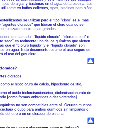
s tipos de algas y bacterias en el agua de la piscina. Los
tilizarse en baños calientes, spas, piscinas para niños
sterilizantes se utilizan pero el tipo "cloro" es el más
 "agentes clorados" que liberan el cloro cuando se
ede utilizarse en piscinas grandes.
ueden ser llamados "líquido clorado", "cloruro seco" o
ruro seco" es realmente uno de los químicos que vienen
s que el "cloruro líquido" y el "líquido clorado" son
ltos en agua. Este documento resume el uso seguro de
á el uso del gas cloro.
 clorados?
ntes clorados:
omo el hipocloruro de calcio, hipocloruro de litio,
mo el ácido tricloroisocianúrico, dicloroisocianurato de
sodio [como formas anhídridas o deshidratadas].
orgánicos no son compatibles entre sí. Ocurren muchos
cuchara o cubo para ambos químicos sin limpiarlos o
s del otro o en un clorador de piscina.
cuando se usan y almacenan estos químicos?