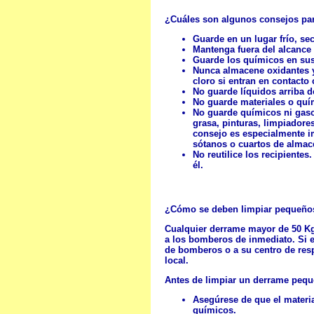
¿Cuáles son algunos consejos pa
Guarde en un lugar frío, seco
Mantenga fuera del alcance
Guarde los químicos en sus 
Nunca almacene oxidantes y 
cloro si entran en contacto 
No guarde líquidos arriba d
No guarde materiales o quí
No guarde químicos ni gasoli
grasa, pinturas, limpiadore
consejo es especialmente i
sótanos o cuartos de alma
No reutilice los recipientes
él.
¿Cómo se deben limpiar pequeño
Cualquier derrame mayor de 50 K
a los bomberos de inmediato. Si e
de bomberos o a su centro de res
local.
Antes de limpiar un derrame pequ
Asegúrese de que el materi
químicos.