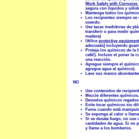
Work Safely with Corrosive
segura con líquidos y sólid
Mantenga todos los químico
Los recipientes siempre se
usando.
Use tazas medidoras de plá
transferir o para medir quí
madera)
Utilice
protective equipment
adecuada] incluyendo guant
Proteja los químicos de la
café!). Incluso el poner la
una reacción.
Agregue siempre el químico 
agregue agua al químico).
Lave sus manos abundantem
NO
Use contenidos de recipient
Mezcle diferentes químicos
Devuelva químicos regados a
Evite tocar químicos sin di
Fume cuando está manipul
Se exponga al calor o llama
Si se desata fuego, no use
cantidades de agua. Si no p
y llame a los bomberos.