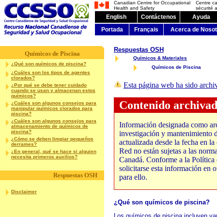
Canadian Centre for Occupational
Centre c
Health and Safety
sécurité a
English
Contáctenos
Ayuda
Portada
Français
Acerca de Nosot
Respuestas OSH
Químicos de Piscina
Químicos & Materiales
¿Qué son químicos de piscina?
Químicos de Piscina
¿Cuáles son los tipos de agentes
clorados?
Esta página web ha sido archi
¿Por qué se debe tener cuidado
cuando se usan y almacenan estos
químicos?
Contenido archiva
¿Cuáles son algunos consejos para
manipular químicos clorados para
piscina?
¿Cuáles son algunos consejos para
Información designada como arc
almacenamiento de químicos de
piscina?
investigación y mantenimiento de
¿Cómo se deben limpiar pequeños
actualizada desde la fecha en la
derrames?
Red no están sujetas a las norma
¿En general, qué se hace si alguien
necesita primeros auxilios?
Canadá. Conforme a la Polític
solicitarse esta información en
Respuestas OSH
para ello.
Disclaimer
¿Qué son químicos de piscina?
Los químicos de piscina incluyen var