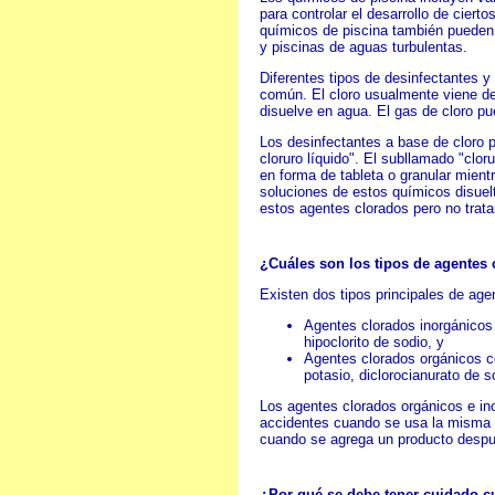
para controlar el desarrollo de cierto
químicos de piscina también pueden u
y piscinas de aguas turbulentas.
Diferentes tipos de desinfectantes y e
común. El cloro usualmente viene de
disuelve en agua. El gas de cloro pu
Los desinfectantes a base de cloro p
cloruro líquido". El subllamado "clo
en forma de tableta o granular mientra
soluciones de estos químicos disue
estos agentes clorados pero no tratar
¿Cuáles son los tipos de agentes
Existen dos tipos principales de age
Agentes clorados inorgánicos c
hipoclorito de sodio, y
Agentes clorados orgánicos co
potasio, diclorocianurato de 
Los agentes clorados orgánicos e in
accidentes cuando se usa la misma 
cuando se agrega un producto despué
¿Por qué se debe tener cuidado 