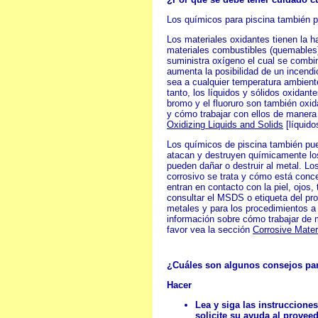
Los químicos para piscina también p
Los materiales oxidantes tienen la h
materiales combustibles (quemables)
suministra oxígeno el cual se comb
aumenta la posibilidad de un incend
sea a cualquier temperatura ambiente
tanto, los líquidos y sólidos oxidant
bromo y el fluoruro son también oxi
y cómo trabajar con ellos de manera
Oxidizing Liquids and Solids
[líquido
Los químicos de piscina también pue
atacan y destruyen químicamente los
pueden dañar o destruir al metal. Lo
corrosivo se trata y cómo está con
entran en contacto con la piel, ojos, 
consultar el MSDS o etiqueta del pro
metales y para los procedimientos a
información sobre cómo trabajar de 
favor vea la sección
Corrosive Mater
¿Cuáles son algunos consejos par
Hacer
Lea y siga las instruccione
solicite su ayuda al provee