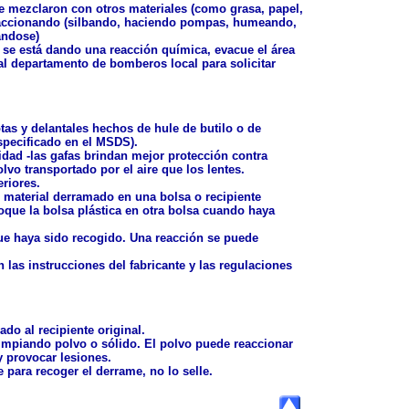
e mezclaron con otros materiales (como grasa, papel,
 reaccionando (silbando, haciendo pompas, humeando,
ándose)
 se está dando una reacción química, evacue el área
al departamento de bomberos local para solicitar
tas y delantales hechos de hule de butilo o de
specificado en el MSDS).
idad -las gafas brindan mejor protección contra
lvo transportado por el aire que los lentes.
eriores.
material derramado en una bolsa o recipiente
loque la bolsa plástica en otra bolsa cuando haya
que haya sido recogido. Una reacción se puede
 las instrucciones del fabricante y las regulaciones
do al recipiente original.
impiando polvo o sólido. El polvo puede reaccionar
y provocar lesiones.
 para recoger el derrame, no lo selle.