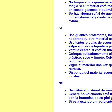
No limpie si los químicos s
etc.) o si el material está
en estado gaseoso o quem
So hay alguna señal de que
inmediatamente y contacte 
ayuda.
SI
Use guantes protectores, bo
neopreno (u otro material e
Use lentes o gafas de segur
salpicaduras de líquido y po
Ventile el área si está en int
Coloque cuidadosamente el 
plástico, seco y limpio. Co
terminado.
Vigile el material una vez 
retrasar.
Disponga del material según
locales.
NO
Devuelva el material derrama
Genere polvo cuando está l
con la humedad de su piel 
Si está usando un recipiente