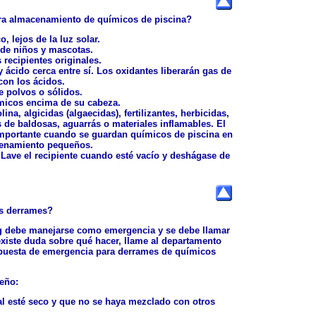
ra almacenamiento de químicos de piscina?
, lejos de la luz solar.
 de niños y mascotas.
recipientes originales.
ácido cerca entre sí. Los oxidantes liberarán gas de
con los ácidos.
e polvos o sólidos.
micos encima de su cabeza.
na, algicidas (algaecidas), fertilizantes, herbicidas,
s de baldosas, aguarrás o materiales inflamables. El
mportante cuando se guardan químicos de piscina en
cenamiento pequeños.
. Lave el recipiente cuando esté vacío y deshágase de
s derrames?
g debe manejarse como emergencia y se debe llamar
xiste duda sobre qué hacer, llame al departamento
puesta de emergencia para derrames de químicos
eño:
al esté seco y que no se haya mezclado con otros