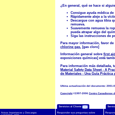
¿En general, qué se hace si algui
Consigue ayuda médica de 
Rápidamente aleje a la víct
Descargue con agua tibia q
remueva.
Suavemente remueva la ropa 
pueda atrapar algo del quím
Siga las instrucciones de pr
Para mayor información, favor de 
chlorine gas.
[gas cloro]
Información general sobre
first a
exposiciones químicas] está tamb
Para información más detallada, t
Material Safety Data Sheet - A Prac
de Materiales - Una Guía Práctica 
Ultima actualización del documento: 2001-
Copyright
©1997-2006
Centro Canadiense d
Servicios al Cliente
Servic
Responder sus preguntas sobre
Respond
Avisos Importances y Descargos