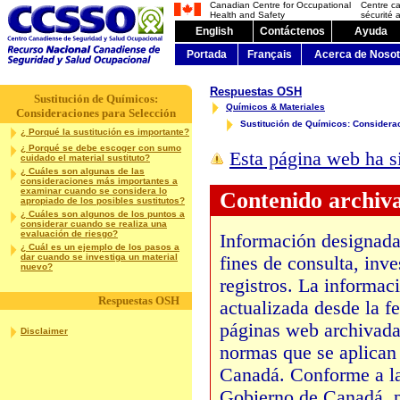
Canadian Centre for Occupational
Centre c
Health and Safety
sécurité a
English
Contáctenos
Ayuda
Portada
Français
Acerca de Nosot
Respuestas OSH
Sustitución de Químicos:
Químicos & Materiales
Consideraciones para Selección
Sustitución de Químicos: Considera
¿ Porqué la sustitución es importante?
¿ Porqué se debe escoger con sumo
Esta página web ha s
cuidado el material sustituto?
¿ Cuáles son algunas de las
consideraciones más importantes a
examinar cuando se considera lo
Contenido archiv
apropiado de los posibles sustitutos?
¿ Cuáles son algunos de los puntos a
considerar cuando se realiza una
evaluación de riesgo?
Información designada
¿ Cuál es un ejemplo de los pasos a
dar cuando se investiga un material
fines de consulta, inv
nuevo?
registros. La informaci
Respuestas OSH
actualizada desde la f
páginas web archivadas
Disclaimer
normas que se aplican 
Canadá. Conforme a la
Gobierno de Canadá, p