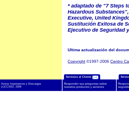
* adaptado de "7 Steps t
Hazardous Substances", 
Executive, United Kingd
Sustitución Exitosa de S
Ejecutivo de Seguridad y
Ultima actualización del docu
Copyright
©1997-2006
Centro Ca
Servicios al Cliente
Servic
Responder sus preguntas sobre
Respond
Avisos Importances y Descargos
(c)CCSSO, 2009
nuestros productos y servicios
segurida